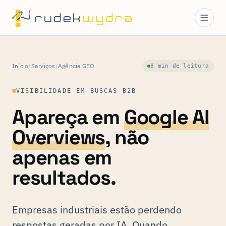
Início
/
Serviços
/
Agência GEO
8 min de leitura
VISIBILIDADE EM BUSCAS B2B
Apareça em
Google AI
Overviews
, não
apenas em
resultados.
Empresas industriais estão perdendo
respostas geradas por IA. Quando