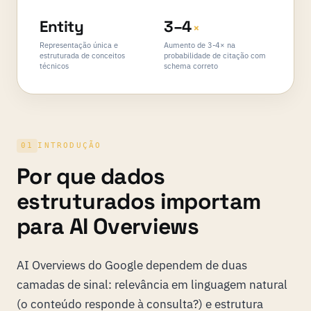
Entity
3–4
×
Representação única e
Aumento de 3-4× na
estruturada de conceitos
probabilidade de citação com
técnicos
schema correto
01
INTRODUÇÃO
Por que dados
estruturados importam
para AI Overviews
AI Overviews do Google dependem de duas
camadas de sinal: relevância em linguagem natural
(o conteúdo responde à consulta?) e estrutura