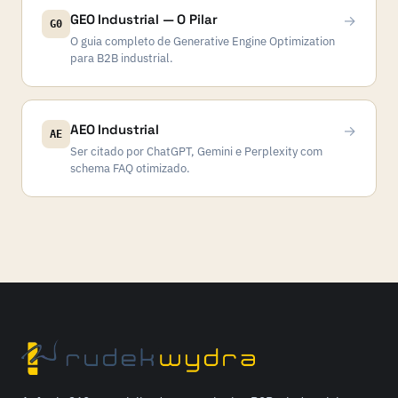
GEO Industrial — O Pilar
→
G0
O guia completo de Generative Engine Optimization
para B2B industrial.
AEO Industrial
→
AE
Ser citado por ChatGPT, Gemini e Perplexity com
schema FAQ otimizado.