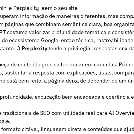
ni e Perplexity leem o seu site
cuperam informação de maneiras diferentes, mas com
em páginas que combinam semântica clara, boa organiza
PT
costuma valorizar profundidade temática e consistên
 do ecossistema Google, então técnica, rastreabilidade
stante. O
Perplexity
tende a privilegiar respostas enxuta
peça de conteúdo precisa funcionar em camadas. Primei
s, sustentar a resposta com explicações, listas, compar
o está bem feito, a página deixa de depender de um ún
profundidade, explicação bem encadeada e coerência e
s tradicionais de SEO com utilidade real para AI Overvi
ogle.
 formato citável, linguagem direta e conteúdos que aju