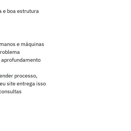
 e boa estrutura
humanos e máquinas
 problema
 e aprofundamento
tender processo,
eu site entrega isso
consultas