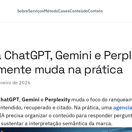
Sobre
Serviços
Método
Cases
Conteúdo
Contato
 ChatGPT, Gemini e Perpl
mente muda na prática
aneiro de 2026
ChatGPT
,
Gemini
e
Perplexity
muda o foco do ranqueam
ntendido, recuperado e citado. Na prática, uma
agencia
A precisa organizar o conteúdo para responder pergunt
 sustentar a interpretação semântica da marca.