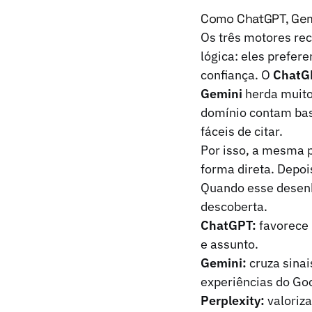
Como ChatGPT, Gemi
Os três motores re
lógica: eles prefer
confiança. O
ChatG
Gemini
herda muito
domínio contam ba
fáceis de citar.
Por isso, a mesma 
forma direta. Depoi
Quando esse desenh
descoberta.
ChatGPT:
favorece 
e assunto.
Gemini:
cruza sinai
experiências do Go
Perplexity:
valoriza