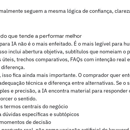
almente seguem a mesma lógica de confiança, clareza
do que tende a performar melhor
para IA não é o mais enfeitado. É o mais legível para 
so inclui abertura objetiva, subtítulos que nomeiam o
s úteis, trechos comparativos, FAQs com intenção real
 diferença.
, isso fica ainda mais importante. O comprador quer en
 adequação técnica e diferença entre alternativas. Se o s
es e precisão, a IA encontra material para responder 
orcer o sentido.
os termos centrais do negócio
ra dúvidas específicas e subtópicos
 momentos de decisão
pergunta real, não como variação artificial de keyword