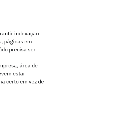
rantir indexação
es, páginas em
údo precisa ser
mpresa, área de
devem estar
ema certo em vez de