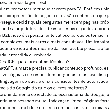
seo cria vantagem real
á em prometer um truque secreto para IA. Está em unir
ico, compreensão de negócio e revisão contínua do que já
nsegue decidir quais perguntas merecem páginas próp
e onde a arquitetura do site está desperdiçando autorid
 B2B, isso é especialmente valioso porque os temas i
complexos, mais caros e mais consultivos. Um trabalho
judar a venda antes mesmo da reunião. Ele prepara o te
ada, entendida e lembrada.
ChatGPT para consultas técnicas?
atGPT, a marca precisa publicar conteúdo profundo, espe
olve páginas que respondem perguntas reais, uso discip
linguagem objetiva e sinais consistentes de autoridade n
mais do Google do que os outros motores?
 profundamente conectado ao ecossistema do Google, 
ontinuam pesando muito. Indexação limpa, páginas fort
experiência mobile e presença em buscas transacionais