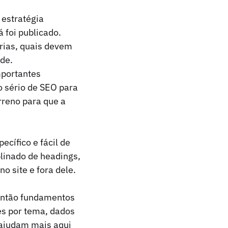
 estratégia
 foi publicado.
rias, quais devem
ade.
mportantes
 sério de SEO para
rreno para que a
cífico e fácil de
linado de headings,
o site e fora dele.
então fundamentos
es por tema, dados
 ajudam mais aqui