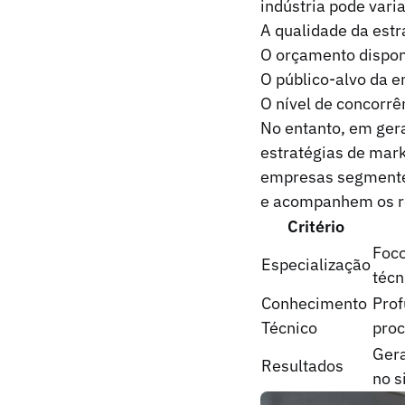
indústria pode vari
A qualidade da estr
O orçamento dispon
O público-alvo da 
O nível de concorrê
No entanto, em gera
estratégias de mark
empresas segmentem
e acompanhem os r
Critério
Foco
Especialização
técn
Conhecimento
Prof
Técnico
proc
Gera
Resultados
no s