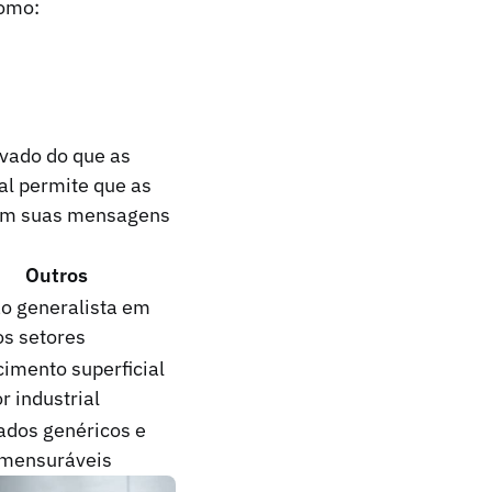
como:
evado do que as
tal permite que as
zem suas mensagens
Outros
o generalista em
os setores
imento superficial
r industrial
ados genéricos e
mensuráveis