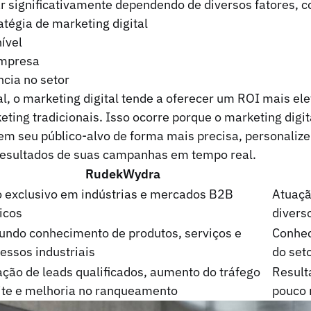
ar significativamente dependendo de diversos fatores, 
atégia de marketing digital
ível
empresa
ncia no setor
l, o marketing digital tende a oferecer um ROI mais el
eting tradicionais. Isso ocorre porque o marketing digi
 seu público-alvo de forma mais precisa, personali
esultados de suas campanhas em tempo real.
RudekWydra
 exclusivo em indústrias e mercados B2B
Atuaçã
icos
divers
undo conhecimento de produtos, serviços e
Conhec
essos industriais
do seto
ção de leads qualificados, aumento do tráfego
Result
ite e melhoria no ranqueamento
pouco 