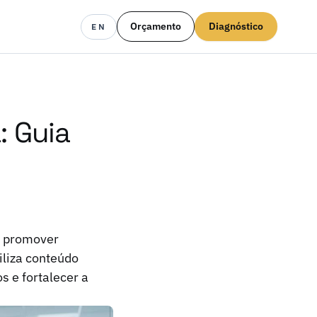
Orçamento
Diagnóstico
EN
: Guia
a promover
iliza conteúdo
s e fortalecer a
.