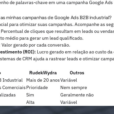
nho de palavras-chave em uma campanha Google Ads B
das minhas campanhas de Google Ads B2B industrial?
ncial para otimizar suas campanhas. Acompanhe as seg
Percentual de cliques que resultam em leads ou venda
to médio para gerar um lead qualificado.
:
Valor gerado por cada conversão.
vestimento (ROI):
Lucro gerado em relação ao custo d
istemas de CRM ajuda a rastrear leads e otimizar cam
o
RudekWydra
Outros
 Industrial
Mais de 20 anos
Variável
s Comerciais
Prioridade
Nem sempre
alizadas
Sim
Geralmente não
Alta
Variável