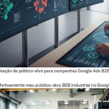
ação de público-alvo para campanhas Google Ads B2B 
etivamente meu público-alvo B2B industrial no Goog