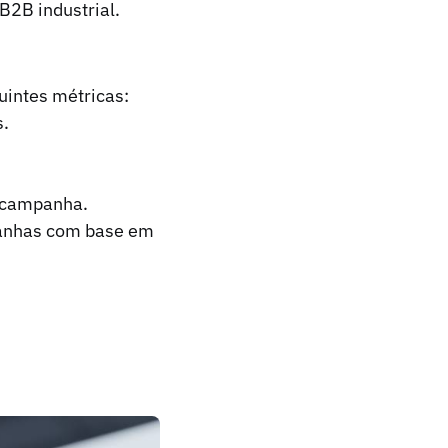
2B industrial.
uintes métricas:
s.
a campanha.
panhas com base em