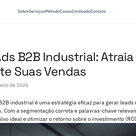
Sobre
Serviços
Método
Cases
Conteúdo
Contato
ds B2B Industrial: Atraia
te Suas Vendas
neiro de 2026
2B industrial é uma estratégia eficaz para gerar leads 
. Com a segmentação correta e palavras-chave relevant
lvo ideal e otimizar o retorno sobre o investimento (ROI