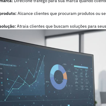
 marca:
Direcione tráfego para sua marca quando clien
produto:
Alcance clientes que procuram produtos ou se
solução:
Atraia clientes que buscam soluções para seus