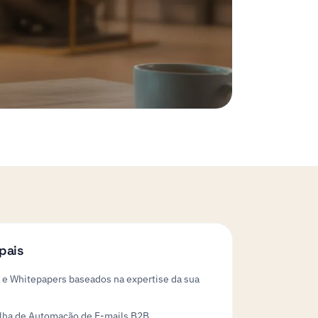
pais
 e Whitepapers baseados na expertise da sua
ilha de Automação de E-mails B2B