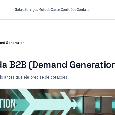
Sobre
Serviços
Método
Cases
Conteúdo
Contato
nd Generation)
a B2B (Demand Generatio
o antes que ele precise de cotações.