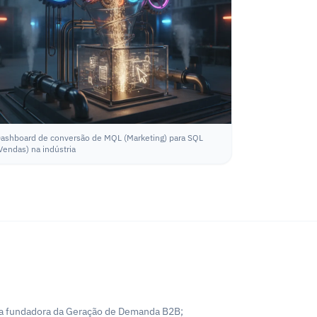
ashboard de conversão de MQL (Marketing) para SQL
Vendas) na indústria
ssa fundadora da Geração de Demanda B2B;