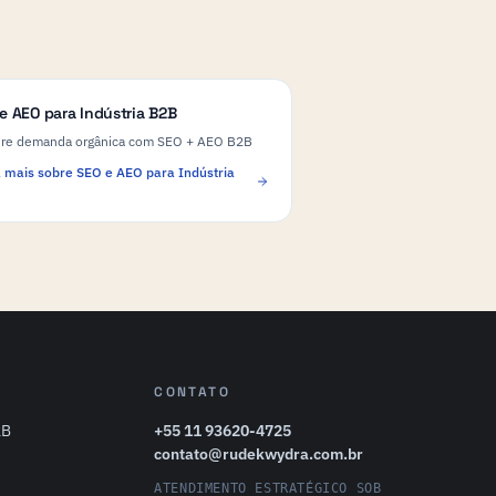
e AEO para Indústria B2B
ure demanda orgânica com SEO + AEO B2B
 mais sobre SEO e AEO para Indústria
CONTATO
2B
+55 11 93620-4725
contato@rudekwydra.com.br
ATENDIMENTO ESTRATÉGICO SOB