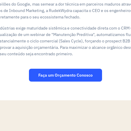
leilões do Google, mas semear a dor técnica em parceiros maduros atra
os de Inbound Marketing, a RudekWydra capacita o CEO e os engenheiro
diretamente para o seu ecossistema fechado.
dústrias exige maturidade sistêmica e conectividade direta com o CR
visualização de um webinar de "Manutenção Preditiva", automatizamos fl
stancialmente o ciclo comercial (Sales Cycle), forçando o prospect B
provar a aquisição orçamentária. Para maximizar o alcance orgânico des
seu conteúdo seja encontrado primeiro.
Faça um Orçamento Conosco