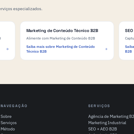
rviços especializados.
Marketing de Conteúdo Técnico B2B
SEO 
B
Alimente com Marketing de Conteúdo B2B
Capt
Saiba mais sobre Marketing de Conteúdo
Saiba
Técnico B2B
B2B
NAVEGAÇÃO
SERVIÇOS
Sobre
Agência de Marketing B
Serviços
Marketing Industrial
Método
SEO + AEO B2B