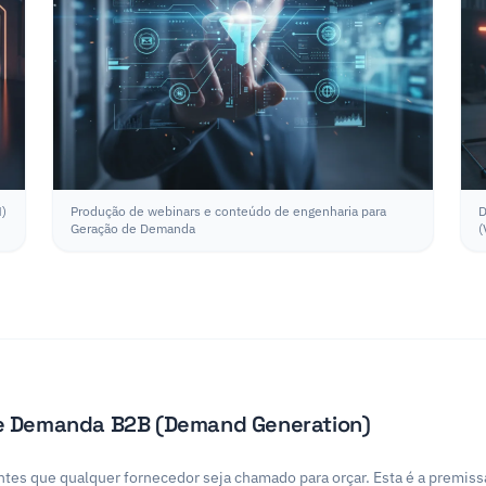
M)
Produção de webinars e conteúdo de engenharia para
D
Geração de Demanda
(
de Demanda B2B (Demand Generation)
antes que qualquer fornecedor seja chamado para orçar. Esta é a premi