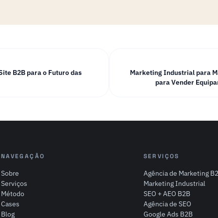
ite B2B para o Futuro das
Marketing Industrial para M
para Vender Equipa
NAVEGAÇÃO
SERVIÇOS
Sobre
Agência de Marketing B
Serviços
Marketing Industrial
Método
SEO + AEO B2B
Cases
Agência de SEO
Blog
Google Ads B2B