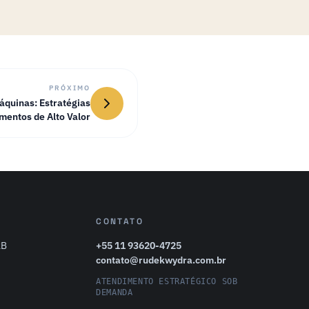
PRÓXIMO
áquinas: Estratégias
mentos de Alto Valor
CONTATO
2B
+55 11 93620-4725
contato@rudekwydra.com.br
ATENDIMENTO ESTRATÉGICO SOB
DEMANDA