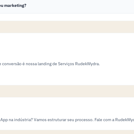
eu marketing?
de conversão é nossa landing de Serviços RudekWydra.
sApp na indústria? Vamos estruturar seu processo. Fale com a RudekWy