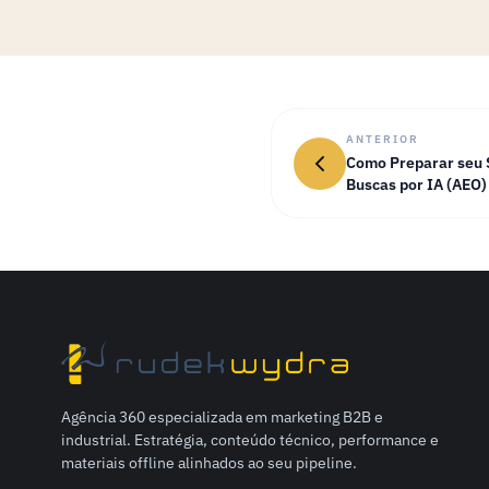
ANTERIOR
Como Preparar seu S
Buscas por IA (AEO)
Agência 360 especializada em marketing B2B e
industrial. Estratégia, conteúdo técnico, performance e
materiais offline alinhados ao seu pipeline.