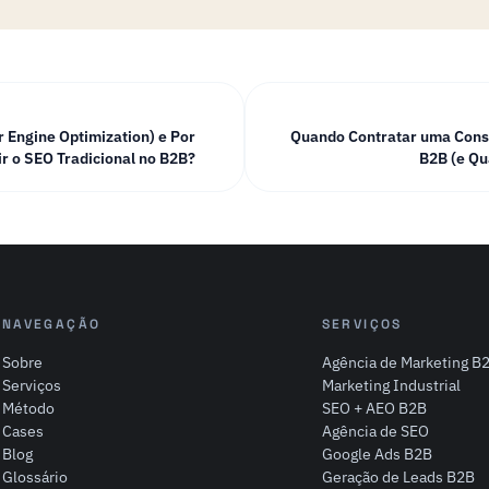
 Engine Optimization) e Por
Quando Contratar uma Consu
ir o SEO Tradicional no B2B?
B2B (e Qu
NAVEGAÇÃO
SERVIÇOS
Sobre
Agência de Marketing B
Serviços
Marketing Industrial
Método
SEO + AEO B2B
Cases
Agência de SEO
Blog
Google Ads B2B
Glossário
Geração de Leads B2B