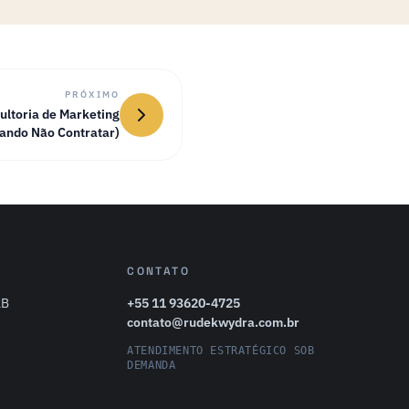
PRÓXIMO
ltoria de Marketing
ando Não Contratar)
CONTATO
2B
+55 11 93620-4725
contato@rudekwydra.com.br
ATENDIMENTO ESTRATÉGICO SOB
DEMANDA