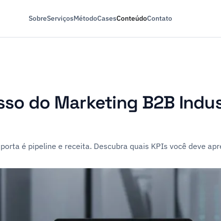
Sobre
Serviços
Método
Cases
Conteúdo
Contato
so do Marketing B2B Indust
porta é pipeline e receita. Descubra quais KPIs você deve apre