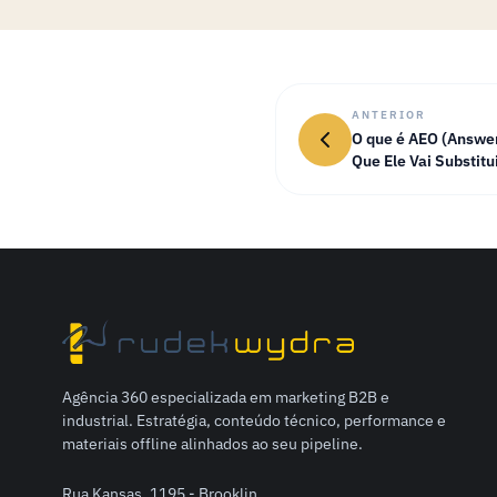
ANTERIOR
O que é AEO (Answer
Que Ele Vai Substitu
Agência 360 especializada em marketing B2B e
industrial. Estratégia, conteúdo técnico, performance e
materiais offline alinhados ao seu pipeline.
Rua Kansas, 1195 - Brooklin