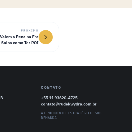
PRÓXIMO
 Valem a Pena na Era
? Saiba como Ter ROI
CONTATO
2B
+55 11 93620-4725
contato@rudekwydra.com.br
ATENDIMENTO ESTRATÉGICO SOB
DEMANDA