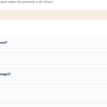
e quer saber do presente e do futuro.
onal?
otage)?