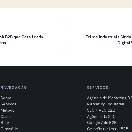
ok B2B que Gera Leads
Feiras Industriais Ainda
dos
Digital
NAVEGAÇÃO
SERVIÇOS
Sobre
Agência de Marketing B
Serviços
Marketing Industrial
Método
SEO + AEO B2B
Cases
Agência de SEO
Blog
Google Ads B2B
Glossário
Geração de Leads B2B