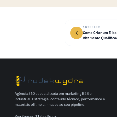
ANTERIOR
Como Criar um E-bo
Altamente Qualifica
Agência 360 especializada em marketing B2B e
industrial. Estratégia, conteúdo técnico, performance e
materiais offline alinhados ao seu pipeline.
Rua Kansas, 1195 - Brooklin