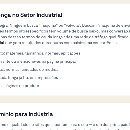
ga no Setor Industrial
 regra. Ninguém busca "máquina" ou "válvula". Buscam "máquina de envas
sses termos ultraespecíficos têm volume de busca baixo, mas conversão 
enas desses termos de cauda longa cria uma rede de tráfego qualificad
ial
que gera resultados duradouros com baixíssima concorrência.
uto: materiais, tamanhos, normas, aplicações
levante ou mencione-as na página principal
glas, normas, unidades de medida
auda longa já trazem impressões
as páginas de produto
mínio para Indústria
me e qualidade de sites que apontam para o seu — é um dos principais