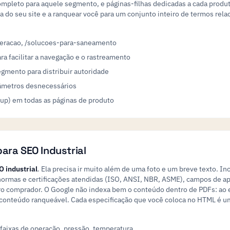
mpleto para aquele segmento, e páginas-filhas dedicadas a cada produto
 do seu site e a ranquear você para um conjunto inteiro de termos rel
neracao, /solucoes-para-saneamento
a facilitar a navegação e o rastreamento
gmento para distribuir autoridade
râmetros desnecessários
p) em todas as páginas de produto
ara SEO Industrial
O industrial
. Ela precisa ir muito além de uma foto e um breve texto. I
ormas e certificações atendidas (ISO, ANSI, NBR, ASME), campos de apl
o comprador. O Google não indexa bem o conteúdo dentro de PDFs: ao e
m conteúdo ranqueável. Cada especificação que você coloca no HTML é 
faixas de operação, pressão, temperatura