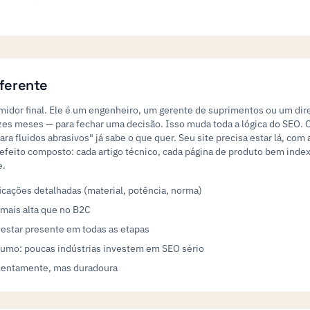
iferente
idor final. Ele é um engenheiro, um gerente de suprimentos ou um dire
es meses — para fechar uma decisão. Isso muda toda a lógica do SEO. 
a fluidos abrasivos" já sabe o que quer. Seu site precisa estar lá, com a
efeito composto: cada artigo técnico, cada página de produto bem index
e.
ações detalhadas (material, potência, norma)
mais alta que no B2C
estar presente em todas as etapas
mo: poucas indústrias investem em SEO sério
 lentamente, mas duradoura