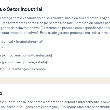
 o Setor Industrial
começa com o vocabulário do seu cliente, não o da sua empresa. Enge
. Use ferramentas como Google Search Console, Semrush ou Ahrefs para
tegorias de palavras-chave: (1) termos de produto com especificação téc
e está tentando resolver). Essa tríade garante presença em toda a jorna
 técnica] + [material/norma]"
]"
técnico] em [contexto industrial]"
 [produto] em [cidade/estado]"
 B]" — alta intenção de compra
o
omo o cliente pensa, não como a empresa se organiza internamente. Em v
e aplicação: "Soluções para Mineração", "Equipamentos para Saneamento