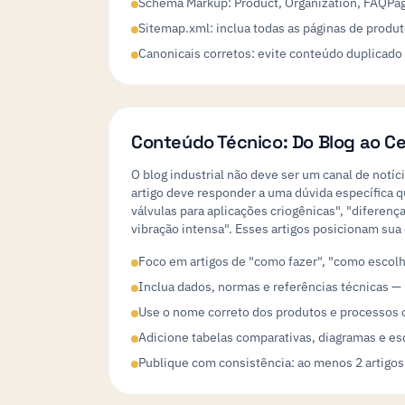
Schema Markup: Product, Organization, FAQPa
Sitemap.xml: inclua todas as páginas de produt
Canonicais corretos: evite conteúdo duplicado
Conteúdo Técnico: Do Blog ao C
O blog industrial não deve ser um canal de notí
artigo deve responder a uma dúvida específica 
válvulas para aplicações criogênicas", "difere
vibração intensa". Esses artigos posicionam su
Foco em artigos de "como fazer", "como escolh
Inclua dados, normas e referências técnicas —
Use o nome correto dos produtos e processos 
Adicione tabelas comparativas, diagramas e es
Publique com consistência: ao menos 2 artigos