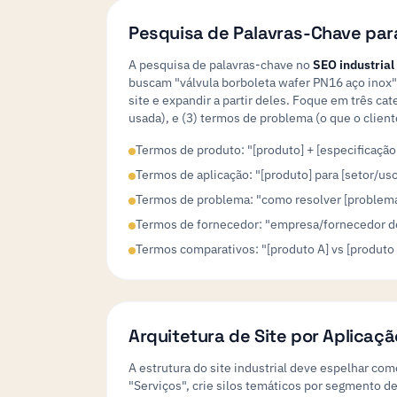
Pesquisa de Palavras-Chave para
A pesquisa de palavras-chave no
SEO industrial
buscam "válvula borboleta wafer PN16 aço inox"
site e expandir a partir deles. Foque em três ca
usada), e (3) termos de problema (o que o client
Termos de produto: "[produto] + [especificação
Termos de aplicação: "[produto] para [setor/uso
Termos de problema: "como resolver [problema 
Termos de fornecedor: "empresa/fornecedor de
Termos comparativos: "[produto A] vs [produto
Arquitetura de Site por Aplicaçã
A estrutura do site industrial deve espelhar c
"Serviços", crie silos temáticos por segmento d