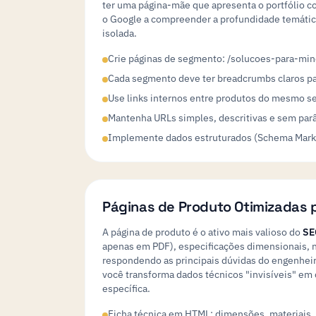
ter uma página-mãe que apresenta o portfólio co
o Google a compreender a profundidade temática
isolada.
Crie páginas de segmento: /solucoes-para-mi
Cada segmento deve ter breadcrumbs claros par
Use links internos entre produtos do mesmo se
Mantenha URLs simples, descritivas e sem pa
Implemente dados estruturados (Schema Marku
Páginas de Produto Otimizadas p
A página de produto é o ativo mais valioso do
SE
apenas em PDF), especificações dimensionais, n
respondendo as principais dúvidas do engenheir
você transforma dados técnicos "invisíveis" e
específica.
Ficha técnica em HTML: dimensões, materiais, 