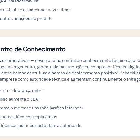
ge e BreadcrumbList
o e atualize ao adicionar novos itens
 entre variações de produto
entro de Conhecimento
cias corporativas — deve ser uma central de conhecimento técnico que r
que um engenheiro, gerente de manutenção ou comprador técnico digita
nça entre bomba centrífuga e bomba de deslocamento positivo", "checkl
a empresa como autoridade técnica e alimentam continuamente o tráfego
er" e "diferença entre"
 isso aumenta o EEAT
como o mercado usa (não jargões internos)
quemas técnicos explicativos
 técnicos por mês sustentam a autoridade