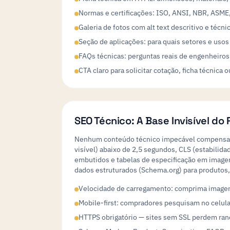
Normas e certificações: ISO, ANSI, NBR, ASME,
Galeria de fotos com alt text descritivo e téc
Seção de aplicações: para quais setores e usos
FAQs técnicas: perguntas reais de engenheiros
CTA claro para solicitar cotação, ficha técnica
SEO Técnico: A Base Invisível d
Nenhum conteúdo técnico impecável compensa um
visível) abaixo de 2,5 segundos, CLS (estabilid
embutidos e tabelas de especificação em imagem
dados estruturados (Schema.org) para produtos, 
Velocidade de carregamento: comprima imagens
Mobile-first: compradores pesquisam no celula
HTTPS obrigatório — sites sem SSL perdem r