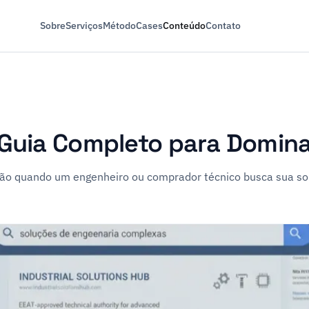
Sobre
Serviços
Método
Cases
Conteúdo
Contato
: Guia Completo para Domin
pção quando um engenheiro ou comprador técnico busca sua so