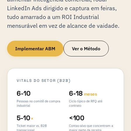
LinkedIn Ads dirigido e captura em feiras,
tudo amarrado a um ROI Industrial
mensurável em vez de alcance de vaidade.
Implementar ABM
Ver o Método
VITALS DO SETOR (B2B)
6-10
6-18
meses
Pessoas no comitê de compra
Ciclo típico de RFQ até
industrial
contrato
5-10
<100
×
Ticket maior vs. B2B
Contas-alvo que concentram a
transacional
maior parte da receita