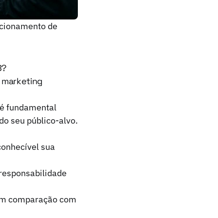
icionamento de
B?
o marketing
, é fundamental
do seu público-alvo.
conhecível sua
 responsabilidade
 em comparação com