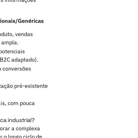
ionais/Genéricas
oduto, vendas
 ampla.
potenciais
(B2C adaptado).
m conversões
ação pré-existente
ais, com pouca
ca industrial?
norar a complexa
 o longo ciclo de