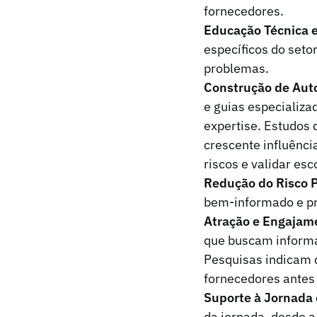
fornecedores.
Educação Técnica 
específicos do set
problemas.
Construção de Auto
e guias especializ
expertise. Estudos
crescente influênc
riscos e validar esc
Redução do Risco 
bem-informado e pre
Atração e Engajame
que buscam informa
Pesquisas indicam 
fornecedores antes 
Suporte à Jornada
da jornada, desde a