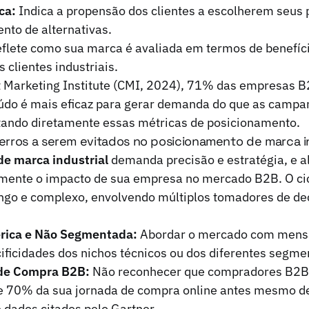
ca:
Indica a propensão dos clientes a escolherem seus 
nto de alternativas.
flete como sua marca é avaliada em termos de benefíci
 clientes industriais.
 Marketing Institute (CMI, 2024), 71% das empresas 
údo é mais eficaz para gerar demanda do que as camp
ctando diretamente essas métricas de posicionamento.
s erros a serem evitados no posicionamento de marca i
e marca industrial
demanda precisão e estratégia, e 
ente o impacto de sua empresa no mercado B2B. O cic
longo e complexo, envolvendo múltiplos tomadores de dec
rica e Não Segmentada:
Abordar o mercado com mens
ificidades dos nichos técnicos ou dos diferentes segmen
 de Compra B2B:
Não reconhecer que compradores B2B
 70% da sua jornada de compra online antes mesmo de
 dados citados pelo Gartner.