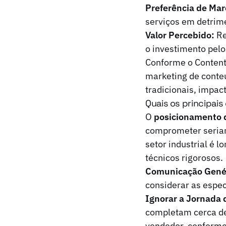
Preferência de Mar
serviços em detrime
Valor Percebido:
Re
o investimento pelos
Conforme o Content
marketing de conte
tradicionais, impa
Quais os principai
O
posicionamento d
comprometer seriam
setor industrial é 
técnicos rigorosos.
Comunicação Gené
considerar as espec
Ignorar a Jornada
completam cerca de
vendedor, conforme