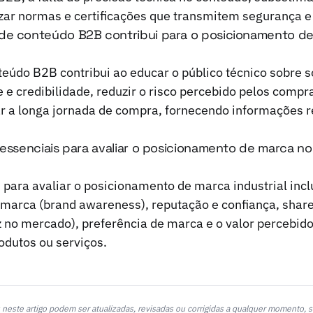
zar normas e certificações que transmitem segurança e
de conteúdo B2B contribui para o posicionamento d
eúdo B2B contribui ao educar o público técnico sobre s
 e credibilidade, reduzir o risco percebido pelos compra
ar a longa jornada de compra, fornecendo informações 
 essenciais para avaliar o posicionamento de marca n
 para avaliar o posicionamento de marca industrial inc
marca (brand awareness), reputação e confiança, share
z no mercado), preferência de marca e o valor percebido
odutos ou serviços.
neste artigo podem ser atualizadas, revisadas ou corrigidas a qualquer momento, s