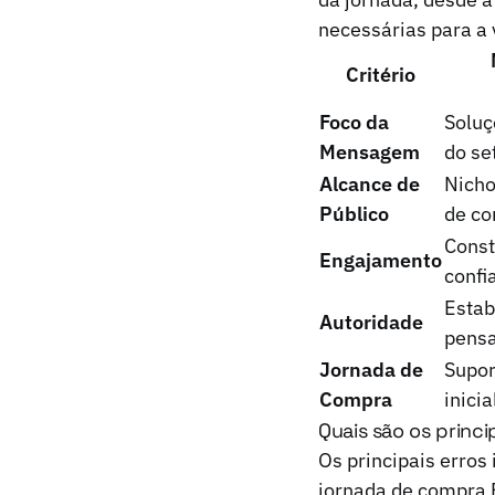
necessárias para a 
Critério
Foco da
Soluç
Mensagem
do se
Alcance de
Nicho
Público
de co
Const
Engajamento
confi
Estab
Autoridade
pensa
Jornada de
Supor
Compra
inicia
Quais são os princ
Os principais erros
jornada de compra B