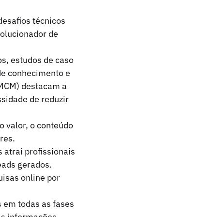
desafios técnicos
solucionador de
os, estudos de caso
de conhecimento e
(MCM) destacam a
sidade de reduzir
 valor, o conteúdo
res.
atrai profissionais
eads gerados.
isas online por
 em todas as fases
 as informações