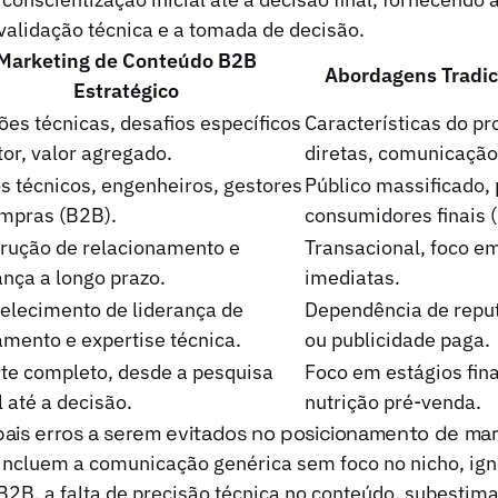
validação técnica e a tomada de decisão.
Marketing de Conteúdo B2B
Abordagens Tradic
Estratégico
ões técnicas, desafios específicos
Características do pr
tor, valor agregado.
diretas, comunicação
s técnicos, engenheiros, gestores
Público massificado, 
mpras (B2B).
consumidores finais 
rução de relacionamento e
Transacional, foco e
ança a longo prazo.
imediatas.
elecimento de liderança de
Dependência de reput
mento e expertise técnica.
ou publicidade paga.
te completo, desde a pesquisa
Foco em estágios fin
l até a decisão.
nutrição pré-venda.
ipais erros a serem evitados no posicionamento de mar
 incluem a comunicação genérica sem foco no nicho, ig
2B, a falta de precisão técnica no conteúdo, subestimar