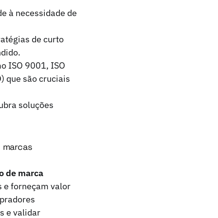
de à necessidade de
atégias de curto
ndido.
mo ISO 9001, ISO
 que são cruciais
ubra soluções
e marcas
o de marca
s e forneçam valor
mpradores
s e validar