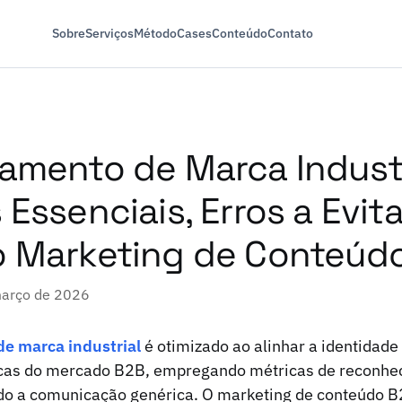
Sobre
Serviços
Método
Cases
Conteúdo
Contato
amento de Marca Industr
Essenciais, Erros a Evita
o Marketing de Conteúd
março de 2026
e marca industrial
é otimizado ao alinhar a identidad
cas do mercado B2B, empregando métricas de reconhe
ndo a comunicação genérica. O marketing de conteúdo