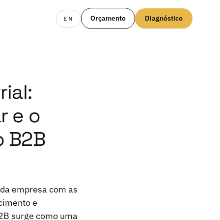
Orçamento
Diagnóstico
EN
ial:
r e o
o B2B
e da empresa com as
cimento e
 B2B surge como uma