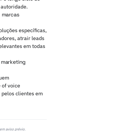
 autoridade.
e marcas
oluções específicas,
dores, atrair leads
relevantes em todas
o marketing
luem
 of voice
 pelos clientes em
em aviso prévio.