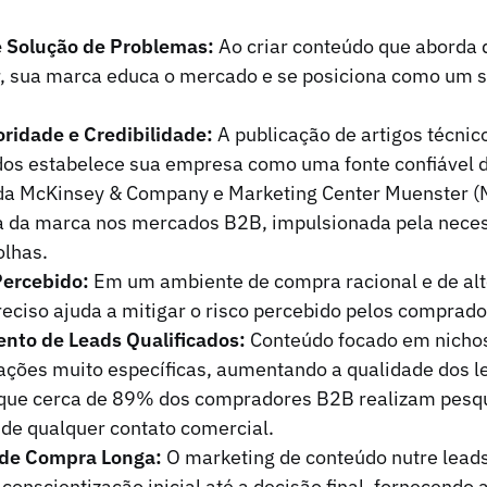
e Solução de Problemas:
Ao criar conteúdo que aborda 
or, sua marca educa o mercado e se posiciona como um 
ridade e Credibilidade:
A publicação de artigos técnic
ados estabelece sua empresa como uma fonte confiável 
 da McKinsey & Company e Marketing Center Muenster 
ia da marca nos mercados B2B, impulsionada pela neces
olhas.
Percebido:
Em um ambiente de compra racional e de alto
ciso ajuda a mitigar o risco percebido pelos comprado
nto de Leads Qualificados:
Conteúdo focado em nichos 
ções muito específicas, aumentando a qualidade dos l
que cerca de 89% dos compradores B2B realizam pesqu
de qualquer contato comercial.
 de Compra Longa:
O marketing de conteúdo nutre leads
 conscientização inicial até a decisão final, fornecendo