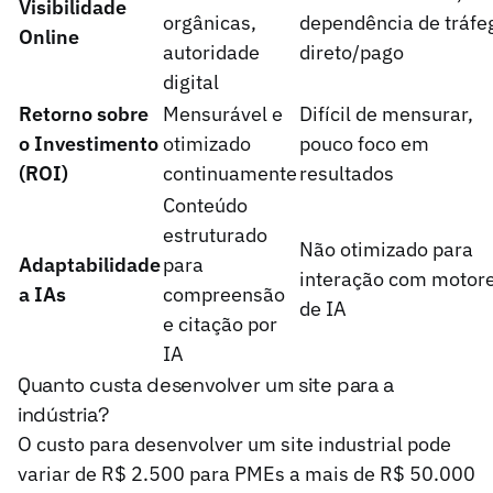
Visibilidade
orgânicas,
dependência de tráfe
Online
autoridade
direto/pago
digital
Retorno sobre
Mensurável e
Difícil de mensurar,
o Investimento
otimizado
pouco foco em
(ROI)
continuamente
resultados
Conteúdo
estruturado
Não otimizado para
Adaptabilidade
para
interação com motor
a IAs
compreensão
de IA
e citação por
IA
Quanto custa desenvolver um site para a
indústria?
O custo para desenvolver um site industrial pode
variar de R$ 2.500 para PMEs a mais de R$ 50.000