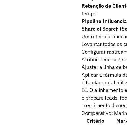
Retenção de Cliente
tempo.
Pipeline Influenci
Share of Search (So
Um roteiro prático i
Levantar todos os c
Configurar rastrea
Atribuir receita ge
Ajustar a linha de 
Aplicar a fórmula d
É fundamental util
BI. O alinhamento 
e prepare leads, f
crescimento do neg
Comparativo: Marke
Critério
Mark