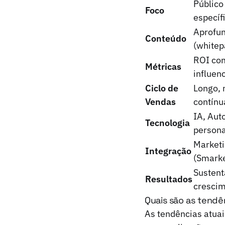
Público
Foco
específ
Aprofun
Conteúdo
(whitep
ROI com
Métricas
influen
Ciclo de
Longo, 
Vendas
contínu
IA, Aut
Tecnologia
persona
Marketi
Integração
(Smarke
Sustent
Resultados
crescim
Quais são as tendê
As tendências atuai