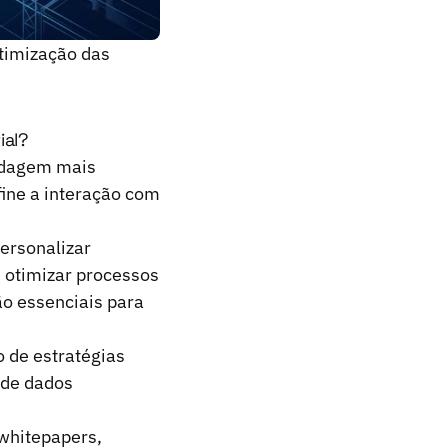
otimização das
ial?
dagem mais
fine a interação com
personalizar
e otimizar processos
o essenciais para
 de estratégias
 de dados
whitepapers,