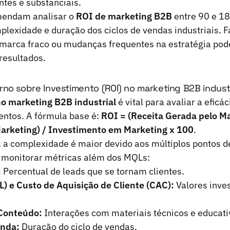
ntes e substanciais.
mendam analisar o
ROI de marketing B2B
entre 90 e 18
lexidade e duração dos ciclos de vendas industriais. 
marca fraco ou mudanças frequentes na estratégia pod
resultados.
no sobre Investimento (ROI) no marketing B2B industr
o marketing B2B industrial
é vital para avaliar a efic
entos. A fórmula base é:
ROI = (Receita Gerada pelo Ma
arketing) / Investimento em Marketing x 100
.
 a complexidade é maior devido aos múltiplos pontos d
l monitorar métricas além dos MQLs:
:
Percentual de leads que se tornam clientes.
L) e Custo de Aquisição de Cliente (CAC):
Valores inves
Conteúdo:
Interações com materiais técnicos e educati
enda:
Duração do ciclo de vendas.