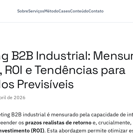
Sobre
Serviços
Método
Cases
Conteúdo
Contato
g B2B Industrial: Mensu
 ROI e Tendências para
os Previsíveis
bril de 2026
ting B2B industrial é mensurado pela capacidade de in
reender os
prazos realistas de retorno
e, crucialmente,
nvestimento (ROI)
. Esta abordagem permite otimizar es