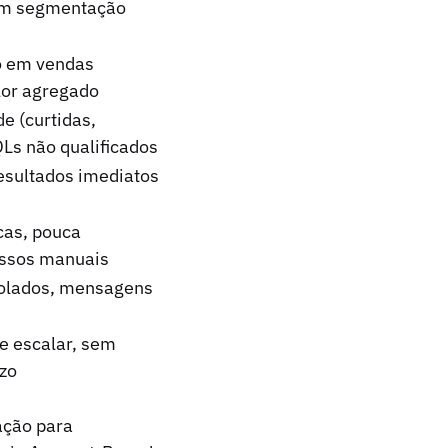
em segmentação
do em vendas
lor agregado
e (curtidas,
QLs não qualificados
resultados imediatos
cas, pouca
ssos manuais
olados, mensagens
de escalar, sem
azo
mação para