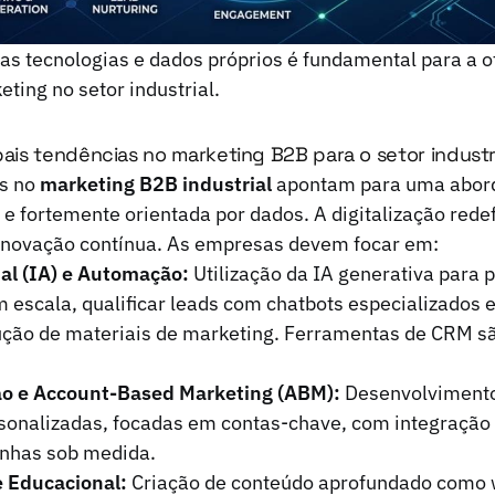
as tecnologias e dados próprios é fundamental para a 
ting no setor industrial.
pais tendências no marketing B2B para o setor industr
is no
marketing B2B industrial
apontam para uma abor
a e fortemente orientada por dados. A digitalização rede
o inovação contínua. As empresas devem focar em:
cial (IA) e Automação:
Utilização da IA generativa para 
 escala, qualificar leads com chatbots especializados 
ução de materiais de marketing. Ferramentas de CRM sã
ão e Account-Based Marketing (ABM):
Desenvolvimento
onalizadas, focadas em contas-chave, com integração
nhas sob medida.
 Educacional:
Criação de conteúdo aprofundado como 