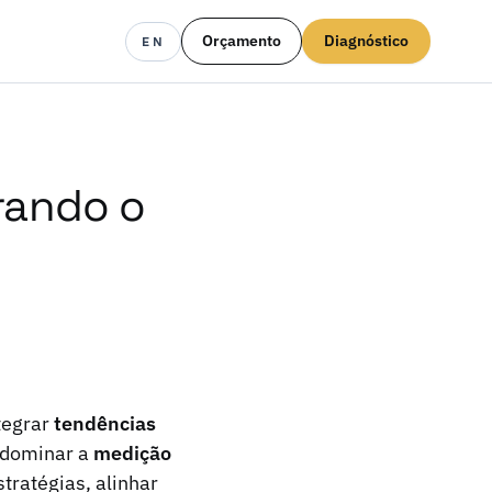
Orçamento
Diagnóstico
EN
rando o
tegrar
tendências
 dominar a
medição
tratégias, alinhar