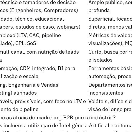
 técnico e tomadores de decisão
Amplo público, s
icos (Engenheiros, Compradores)
profunda
dado, técnico, educacional
Superficial, foca
apers, estudos de caso, webinars)
diretas, menos va
plexo (LTV, CAC, pipeline
Métricas de vaidad
ciado), CPL, SoS
visualizações), M
multicanal, com nutrição de leads
Curto, busca por 
a
e isolados
omação, CRM integrado, BI para
Ferramentas bási
lização e escala
automação, proce
ng, Engenharia e Vendas
Departamentos is
ting) alinhados
inconsistentes
áveis, previsíveis, com foco no LTV e
Voláteis, difíceis 
ento do pipeline
visão de longo pr
ncias atuais do marketing B2B para a indústria?
s incluem a utilização de Inteligência Artificial e auto