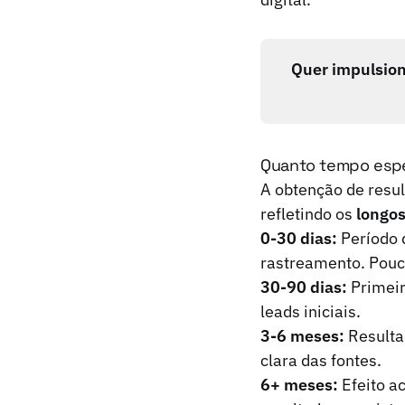
Quer impulsion
Quanto tempo esper
A obtenção de resu
refletindo os
longos
0-30 dias:
Período d
rastreamento. Pouco
30-90 dias:
Primeir
leads iniciais.
3-6 meses:
Resultad
clara das fontes.
6+ meses:
Efeito a