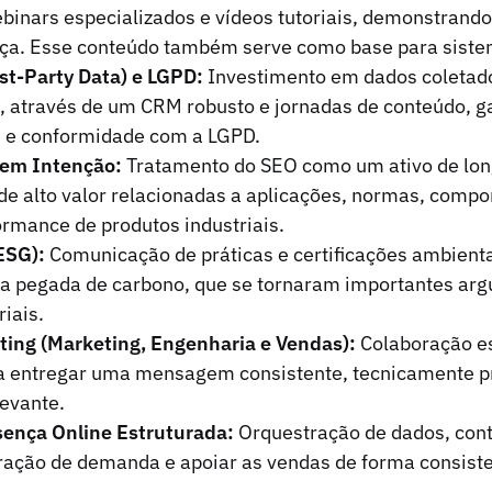
binars especializados e vídeos tutoriais, demonstrando
nça. Esse conteúdo também serve como base para siste
st-Party Data) e LGPD:
Investimento em dados coletad
e, através de um CRM robusto e jornadas de conteúdo, g
s e conformidade com a LGPD.
em Intenção:
Tratamento do SEO como um ativo de lon
de alto valor relacionadas a aplicações, normas, compo
rmance de produtos industriais.
ESG):
Comunicação de práticas e certificações ambien
 da pegada de carbono, que se tornaram importantes ar
riais.
ing (Marketing, Engenharia e Vendas):
Colaboração es
 entregar uma mensagem consistente, tecnicamente p
evante.
esença Online Estruturada:
Orquestração de dados, cont
eração de demanda e apoiar as vendas de forma consist