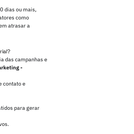
0 dias ou mais,
Fatores como
em atrasar a
ial?
ácia das campanhas e
rketing -
e contato e
tidos para gerar
vos.