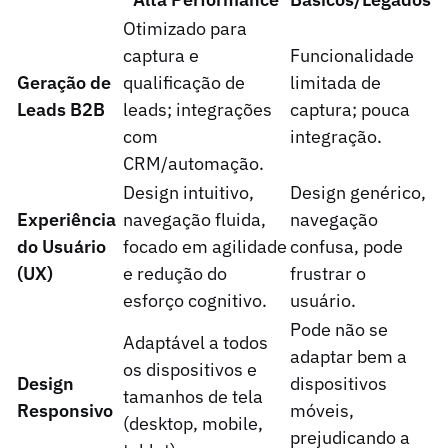
Otimizado para
captura e
Funcionalidade
Geração de
qualificação de
limitada de
Leads B2B
leads; integrações
captura; pouca
com
integração.
CRM/automação.
Design intuitivo,
Design genérico,
Experiência
navegação fluida,
navegação
do Usuário
focado em agilidade
confusa, pode
(UX)
e redução do
frustrar o
esforço cognitivo.
usuário.
Pode não se
Adaptável a todos
adaptar bem a
os dispositivos e
Design
dispositivos
tamanhos de tela
Responsivo
móveis,
(desktop, mobile,
prejudicando a