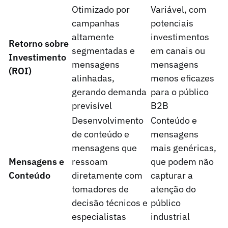
Otimizado por
Variável, com
campanhas
potenciais
altamente
investimentos
Retorno sobre
segmentadas e
em canais ou
Investimento
mensagens
mensagens
(ROI)
alinhadas,
menos eficazes
gerando demanda
para o público
previsível
B2B
Desenvolvimento
Conteúdo e
de conteúdo e
mensagens
mensagens que
mais genéricas,
Mensagens e
ressoam
que podem não
Conteúdo
diretamente com
capturar a
tomadores de
atenção do
decisão técnicos e
público
especialistas
industrial