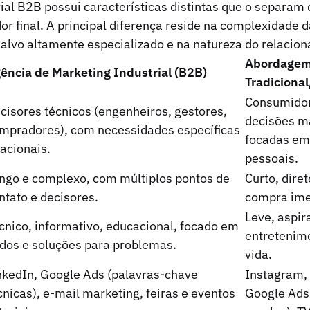
ial B2B possui características distintas que o separam
r final. A principal diferença reside na complexidade d
alvo altamente especializado e na natureza do relacio
Abordage
ência de Marketing Industrial (B2B)
Tradiciona
Consumidor
cisores técnicos (engenheiros, gestores,
decisões m
mpradores), com necessidades específicas
focadas em
racionais.
pessoais.
ngo e complexo, com múltiplos pontos de
Curto, dire
ntato e decisores.
compra ime
Leve, aspir
cnico, informativo, educacional, focado em
entretenime
dos e soluções para problemas.
vida.
nkedIn, Google Ads (palavras-chave
Instagram, 
cnicas), e-mail marketing, feiras e eventos
Google Ads