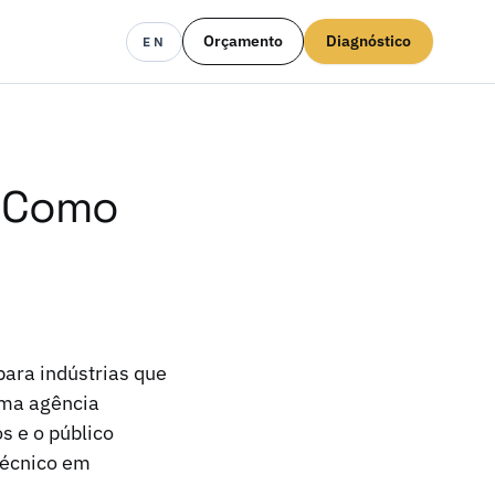
Orçamento
Diagnóstico
EN
: Como
para indústrias que
Uma agência
s e o público
técnico em