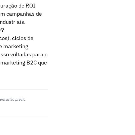
suração de ROI
a em campanhas de
ndustriais.
C?
os), ciclos de
de marketing
esso voltadas para o
o marketing B2C que
em aviso prévio.