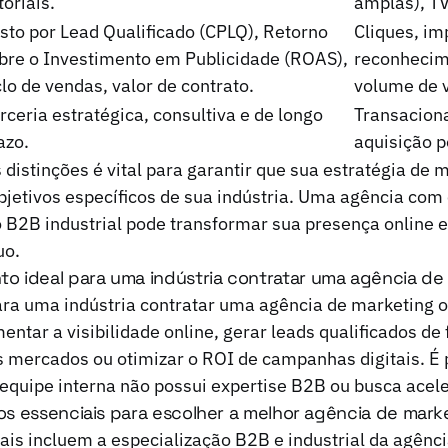
toriais.
amplas), TV
sto por Lead Qualificado (CPLQ), Retorno
Cliques, im
bre o Investimento em Publicidade (ROAS),
reconhecim
clo de vendas, valor de contrato.
volume de 
rceria estratégica, consultiva e de longo
Transaciona
azo.
aquisição p
istinções é vital para garantir que sua estratégia de m
bjetivos específicos de sua indústria. Uma agência co
o B2B industrial pode transformar sua presença online
uo.
o ideal para uma indústria contratar uma agência de
ra uma indústria contratar uma agência de marketing o
ntar a visibilidade online, gerar leads qualificados de
s mercados ou otimizar o ROI de campanhas digitais. É
equipe interna não possui expertise B2B ou busca acel
ios essenciais para escolher a melhor agência de marke
iais incluem a especialização B2B e industrial da agênci