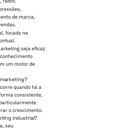
, rádio.
pressões,
ento de marca,
vendas.
l, focado na
ontual.
arketing seja eficaz
m conhecimento
 em um motor de
 marketing?
corre quando há a
 forma consistente,
 particularmente
erar o crescimento.
ting industrial?
a, seu