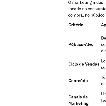
O marketing industr
focado no consumido
compra, no público-
Critério
Ag
De
Público-Alvo
co
e 
Lo
Ciclo de Vendas
co
Té
Conteúdo
da
Li
Canais de
té
Marketing