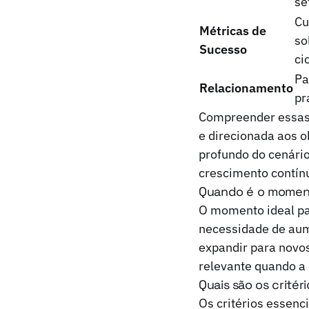
se
Cu
Métricas de
so
Sucesso
ci
Pa
Relacionamento
pr
Compreender essas d
e direcionada aos o
profundo do cenári
crescimento contín
Quando é o moment
O momento ideal pa
necessidade de aume
expandir para novo
relevante quando a 
Quais são os critér
Os critérios essenc