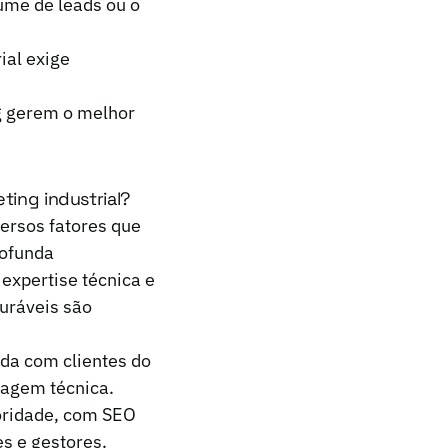
ume de leads ou o
ial exige
g gerem o melhor
ting industrial?
versos fatores que
rofunda
expertise técnica e
suráveis são
da com clientes do
uagem técnica.
oridade, com SEO
s e gestores.