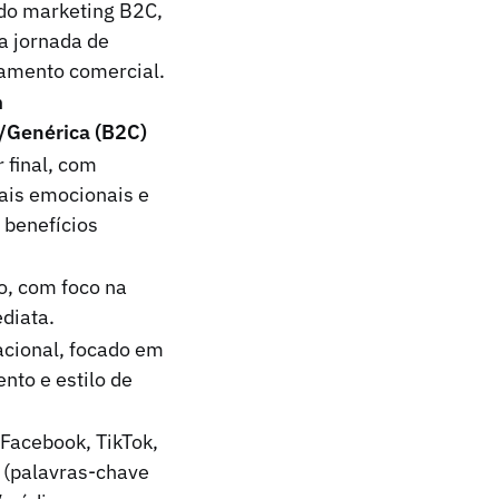
 do marketing B2C,
a jornada de
namento comercial.
m
l/Genérica (B2C)
 final, com
ais emocionais e
 benefícios
to, com foco na
diata.
acional, focado em
nto e estilo de
Facebook, TikTok,
 (palavras-chave