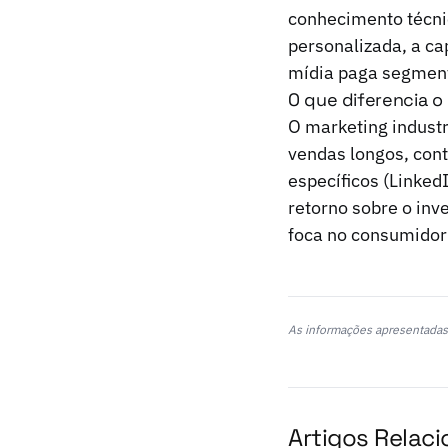
conhecimento técn
personalizada, a c
mídia paga segment
O que diferencia o
O marketing industri
vendas longos, con
específicos (Linked
retorno sobre o inv
foca no consumidor 
As informações apresentadas 
Artigos Relac