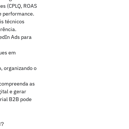
tes (CPLQ, ROAS
de performance.
is técnicos
rência.
edIn Ads para
ques em
, organizando o
e compreenda as
tal e gerar
rial B2B pode
C?