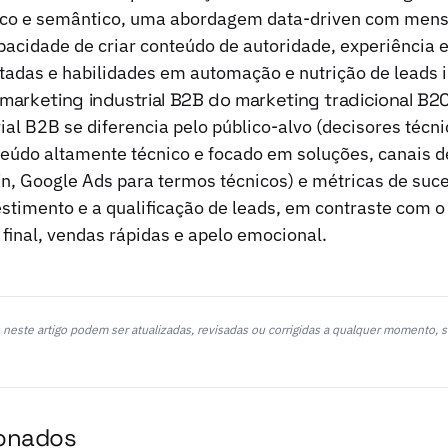
ico e semântico, uma abordagem data-driven com men
apacidade de criar conteúdo de autoridade, experiênci
adas e habilidades em automação e nutrição de leads i
 marketing industrial B2B do marketing tradicional B2
al B2B se diferencia pelo público-alvo (decisores técnic
teúdo altamente técnico e focado em soluções, canais 
In, Google Ads para termos técnicos) e métricas de suc
estimento e a qualificação de leads, em contraste com 
final, vendas rápidas e apelo emocional.
neste artigo podem ser atualizadas, revisadas ou corrigidas a qualquer momento, s
ionados