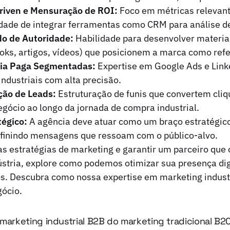
iven e Mensuração de ROI:
Foco em métricas relevan
cidade de integrar ferramentas como CRM para análise 
do de Autoridade:
Habilidade para desenvolver materia
ks, artigos, vídeos) que posicionem a marca como refe
ia Paga Segmentadas:
Expertise em Google Ads e Link
industriais com alta precisão.
ção de Leads:
Estruturação de funis que convertem cli
gócio ao longo da jornada de compra industrial.
égico:
A agência deve atuar como um braço estratégico
definindo mensagens que ressoam com o público-alvo.
as estratégias de marketing e garantir um parceiro qu
stria, explore como podemos otimizar sua presença digi
os.
Descubra como nossa expertise em marketing indust
gócio.
 marketing industrial B2B do marketing tradicional B2