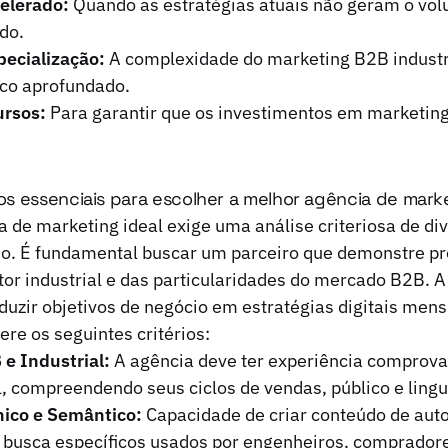
elerado:
Quando as estratégias atuais não geram o vol
do.
ecialização:
A complexidade do marketing B2B industr
co aprofundado.
ursos:
Para garantir que os investimentos em marketin
ios essenciais para escolher a melhor agência de marke
a de marketing ideal exige uma análise criteriosa de di
lio. É fundamental buscar um parceiro que demonstre p
r industrial e das particularidades do mercado B2B. A 
duzir objetivos de negócio em estratégias digitais men
ere os seguintes critérios:
 e Industrial:
A agência deve ter experiência comprova
, compreendendo seus ciclos de vendas, público e ling
ico e Semântico:
Capacidade de criar conteúdo de aut
 busca específicos usados por engenheiros, compradore